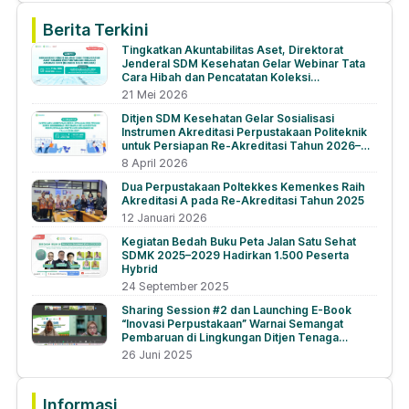
Berita Terkini
Tingkatkan Akuntabilitas Aset, Direktorat
Jenderal SDM Kesehatan Gelar Webinar Tata
Cara Hibah dan Pencatatan Koleksi
Perpustakaan via Aplikasi BMN
21 Mei 2026
Ditjen SDM Kesehatan Gelar Sosialisasi
Instrumen Akreditasi Perpustakaan Politeknik
untuk Persiapan Re-Akreditasi Tahun 2026–
2027
8 April 2026
Dua Perpustakaan Poltekkes Kemenkes Raih
Akreditasi A pada Re-Akreditasi Tahun 2025
12 Januari 2026
Kegiatan Bedah Buku Peta Jalan Satu Sehat
SDMK 2025–2029 Hadirkan 1.500 Peserta
Hybrid
24 September 2025
Sharing Session #2 dan Launching E-Book
“Inovasi Perpustakaan” Warnai Semangat
Pembaruan di Lingkungan Ditjen Tenaga
Kesehatan
26 Juni 2025
Informasi