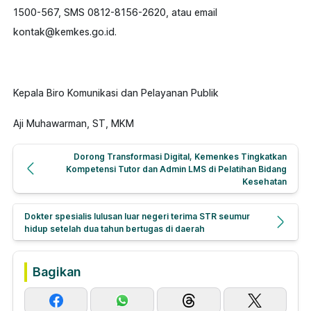
1500-567, SMS 0812-8156-2620, atau email
kontak@kemkes.go.id.
Kepala Biro Komunikasi dan Pelayanan Publik
Aji Muhawarman, ST, MKM
Previous post:
Dorong Transformasi Digital, Kemenkes Tingkatkan
Kompetensi Tutor dan Admin LMS di Pelatihan Bidang
Kesehatan
Next post:
Dokter spesialis lulusan luar negeri terima STR seumur
hidup setelah dua tahun bertugas di daerah
Bagikan