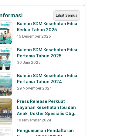
Informasi
Lihat Semua
Buletin SDM Kesehatan Edisi
Kedua Tahun 2025
15 Desember 2025
Buletin SDM Kesehatan Edisi
Pertama Tahun 2025
30 Juni 2025
Buletin SDM Kesehatan Edisi
Pertama Tahun 2024
29 November 2024
Press Release Perkuat
Layanan Kesehatan Ibu dan
Anak, Dokter Spesialis Obgyn
WNI Lulusan Luar Negeri
10 November 2024
Ditempatkan di RSUD
Pengumuman Pendaftaran
Lewoleba, NTT