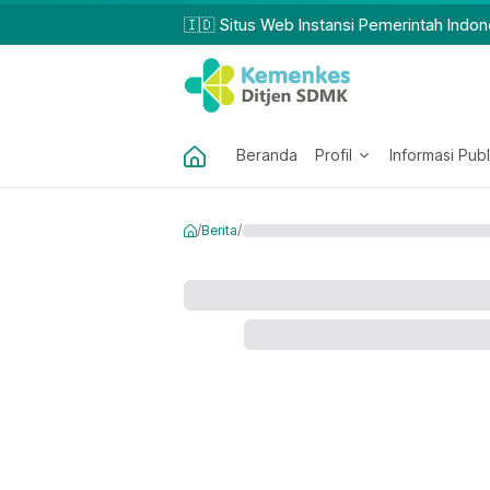
🇮🇩 Situs Web Instansi Pemerintah Indon
Beranda
Profil
Informasi Publ
/
Berita
/