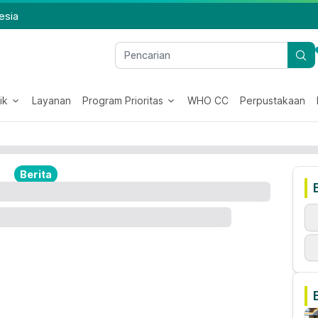
esia
ik
Layanan
Program Prioritas
WHO CC
Perpustakaan
Berita