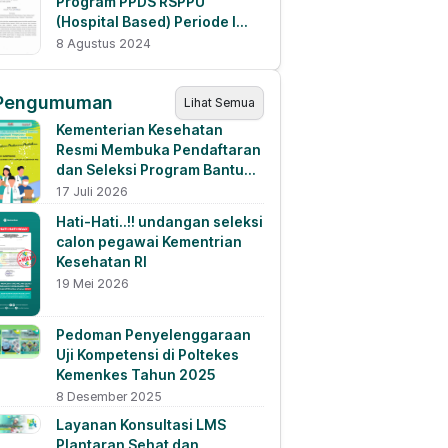
Program PPDS RSPPU
(Hospital Based) Periode I
Tahun 2024
8 Agustus 2024
Pengumuman
Lihat Semua
Kementerian Kesehatan
Resmi Membuka Pendaftaran
dan Seleksi Program Bantuan
Pendanaan Pendidikan
17 Juli 2026
Tahun 2026
Hati-Hati..!! undangan seleksi
calon pegawai Kementrian
Kesehatan RI
19 Mei 2026
Pedoman Penyelenggaraan
Uji Kompetensi di Poltekes
Kemenkes Tahun 2025
8 Desember 2025
Layanan Konsultasi LMS
Plantaran Sehat dan