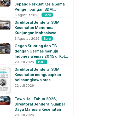
Jepang Perkuat Kerja Sama
Pengembangan SDM
Kesehatan dan Penempatan
Baru
5 Agustus 2026
Tenaga Kesehatan
Direktorat Jenderal SDM
Kesehatan Menerima
Kunjungan Mahasiswa
Pascasarjana Universitas
Baru
3 Agustus 2026
Strada Indonesia 2026
Cegah Stunting dan TB
dengan Germas menuju
Indonesia emas 2045 di Kota
Malang
Baru
29 Juli 2026
Direktorat Jenderal SDM
Kesehatan mengucapkan
belasungkawa atas
berpulangnya dr. M. Zulfikar
22 Juli 2026
Drakel
Town Hall Tahun 2026,
Direktorat Jenderal Sumber
Daya Manusia Kesehatan
20 Juli 2026