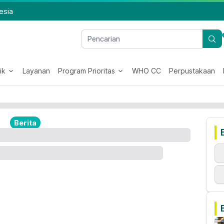
esia
ik
Layanan
Program Prioritas
WHO CC
Perpustakaan
Berita