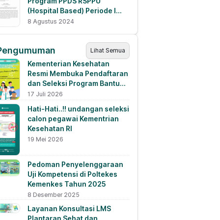
Program PPDS RSPPU
(Hospital Based) Periode I
Tahun 2024
8 Agustus 2024
Pengumuman
Lihat Semua
Kementerian Kesehatan
Resmi Membuka Pendaftaran
dan Seleksi Program Bantuan
Pendanaan Pendidikan
17 Juli 2026
Tahun 2026
Hati-Hati..!! undangan seleksi
calon pegawai Kementrian
Kesehatan RI
19 Mei 2026
Pedoman Penyelenggaraan
Uji Kompetensi di Poltekes
Kemenkes Tahun 2025
8 Desember 2025
Layanan Konsultasi LMS
Plantaran Sehat dan