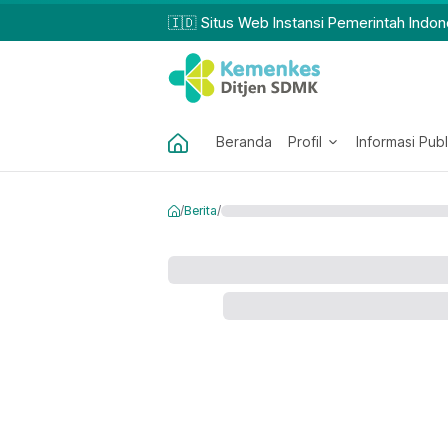
🇮🇩 Situs Web Instansi Pemerintah Indon
Beranda
Profil
Informasi Publ
/
Berita
/