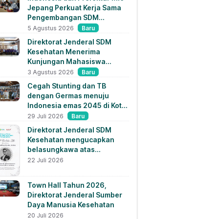
Jepang Perkuat Kerja Sama
Pengembangan SDM
Kesehatan dan Penempatan
Baru
5 Agustus 2026
Tenaga Kesehatan
Direktorat Jenderal SDM
Kesehatan Menerima
Kunjungan Mahasiswa
Pascasarjana Universitas
Baru
3 Agustus 2026
Strada Indonesia 2026
Cegah Stunting dan TB
dengan Germas menuju
Indonesia emas 2045 di Kota
Malang
Baru
29 Juli 2026
Direktorat Jenderal SDM
Kesehatan mengucapkan
belasungkawa atas
berpulangnya dr. M. Zulfikar
22 Juli 2026
Drakel
Town Hall Tahun 2026,
Direktorat Jenderal Sumber
Daya Manusia Kesehatan
20 Juli 2026