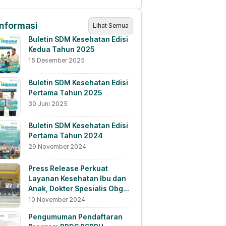
Informasi
Lihat Semua
Buletin SDM Kesehatan Edisi
Kedua Tahun 2025
15 Desember 2025
Buletin SDM Kesehatan Edisi
Pertama Tahun 2025
30 Juni 2025
Buletin SDM Kesehatan Edisi
Pertama Tahun 2024
29 November 2024
Press Release Perkuat
Layanan Kesehatan Ibu dan
Anak, Dokter Spesialis Obgyn
WNI Lulusan Luar Negeri
10 November 2024
Ditempatkan di RSUD
Pengumuman Pendaftaran
Lewoleba, NTT