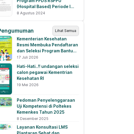
Program PPDS RSPPU
(Hospital Based) Periode I
Tahun 2024
8 Agustus 2024
Pengumuman
Lihat Semua
Kementerian Kesehatan
Resmi Membuka Pendaftaran
dan Seleksi Program Bantuan
Pendanaan Pendidikan
17 Juli 2026
Tahun 2026
Hati-Hati..!! undangan seleksi
calon pegawai Kementrian
Kesehatan RI
19 Mei 2026
Pedoman Penyelenggaraan
Uji Kompetensi di Poltekes
Kemenkes Tahun 2025
8 Desember 2025
Layanan Konsultasi LMS
Plantaran Sehat dan