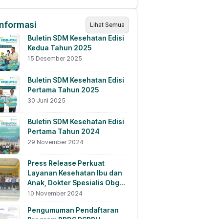
Informasi
Lihat Semua
Buletin SDM Kesehatan Edisi
Kedua Tahun 2025
15 Desember 2025
Buletin SDM Kesehatan Edisi
Pertama Tahun 2025
30 Juni 2025
Buletin SDM Kesehatan Edisi
Pertama Tahun 2024
29 November 2024
Press Release Perkuat
Layanan Kesehatan Ibu dan
Anak, Dokter Spesialis Obgyn
WNI Lulusan Luar Negeri
10 November 2024
Ditempatkan di RSUD
Pengumuman Pendaftaran
Lewoleba, NTT