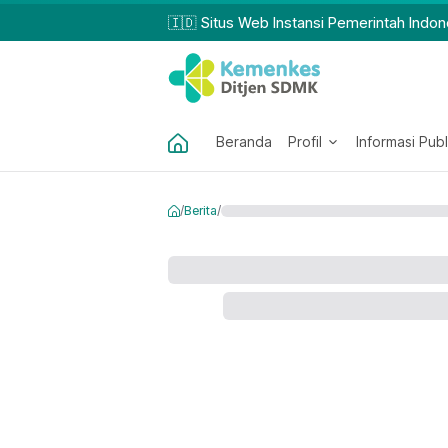
🇮🇩 Situs Web Instansi Pemerintah Indon
Beranda
Profil
Informasi Publ
/
Berita
/