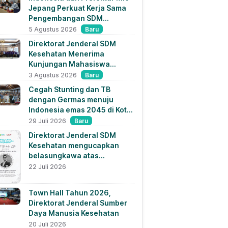
Jepang Perkuat Kerja Sama
Pengembangan SDM
Kesehatan dan Penempatan
Baru
5 Agustus 2026
Tenaga Kesehatan
Direktorat Jenderal SDM
Kesehatan Menerima
Kunjungan Mahasiswa
Pascasarjana Universitas
Baru
3 Agustus 2026
Strada Indonesia 2026
Cegah Stunting dan TB
dengan Germas menuju
Indonesia emas 2045 di Kota
Malang
Baru
29 Juli 2026
Direktorat Jenderal SDM
Kesehatan mengucapkan
belasungkawa atas
berpulangnya dr. M. Zulfikar
22 Juli 2026
Drakel
Town Hall Tahun 2026,
Direktorat Jenderal Sumber
Daya Manusia Kesehatan
20 Juli 2026