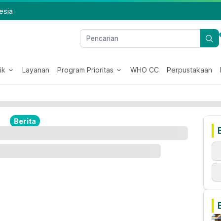
esia
ik
Layanan
Program Prioritas
WHO CC
Perpustakaan
Berita